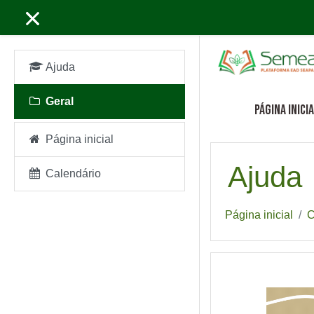
Ir para o conteúdo prin
Ajuda
Geral
Página inici
Página inicial
Ajuda
Calendário
Página inicial
C
Geral