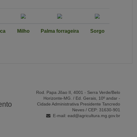
oca
Milho
Palma forrageira
Sorgo
e
Rod. Papa Jõao II, 4001 - Serra Verde/Belo
Horizonte-MG. / Ed. Gerais, 10º andar -
ento
Cidade Administrativa Presidente Tancredo
Neves / CEP: 31630-901
E-mail:
ead@agricultura.mg.gov.br