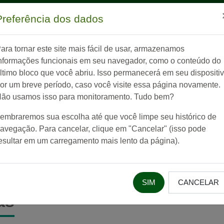
cipal
Preferência dos dados
Página inicial
Cursos
Biblio
ara tornar este site mais fácil de usar, armazenamos
nformações funcionais em seu navegador, como o conteúdo do
ltimo bloco que você abriu. Isso permanecerá em seu dispositi
or um breve período, caso você visite essa página novamente.
eca Virtual
ão usamos isso para monitoramento. Tudo bem?
embraremos sua escolha até que você limpe seu histórico de
ursos
(oculta)
(oculta)
Biblioteca
Culturas
avegação. Para cancelar, clique em "Cancelar" (isso pode
esultar em um carregamento mais lento da página).
SIM
CANCELAR
as