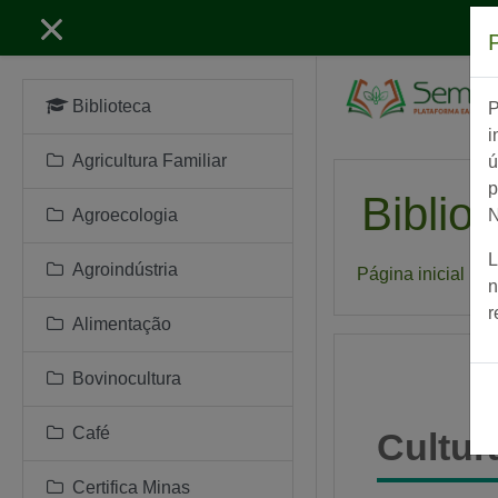
Ir para o conteúdo prin
Biblioteca
P
i
Agricultura Familiar
ú
p
Bibliot
Agroecologia
N
L
Agroindústria
Página inicial
C
n
r
Alimentação
Bovinocultura
Café
Cultur
Certifica Minas