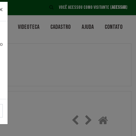
ALTERNAR ENTRADA DE PESQUISA
Você acessou como visitante (
Acessar
)
×
teca
Videoteca
Cadastro
Ajuda
Contato
vo