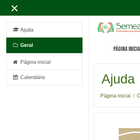
Ir para o conteúdo prin
Ajuda
Geral
Página inici
Página inicial
Ajuda
Calendário
Página inicial
C
Geral